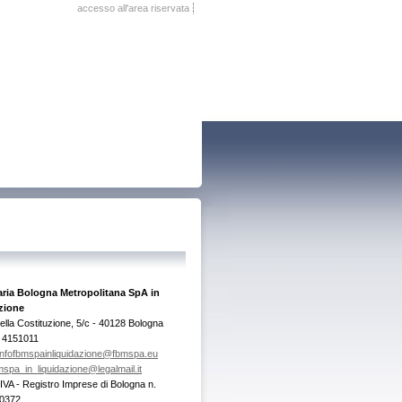
accesso all'area riservata
aria Bologna Metropolitana SpA in
zione
ella Costituzione, 5/c - 40128 Bologna
/ 4151011
infofbmspainliquidazione@fbmspa.eu
mspa_in_liquidazione@legalmail.it
. IVA - Registro Imprese di Bologna n.
0372