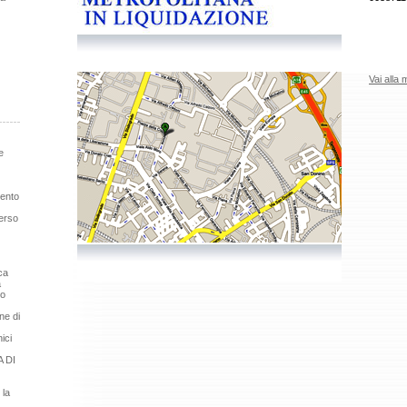
Vai alla
e
mento
erso
ca
a
so
ne di
ici
 DI
 la