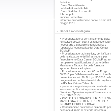
fieristica
L'area Gobetti/Navile
La Manifattura delle Arti
L'area Bertalia - Lazzaretto
Il Tecnopolo
Impianti Fotovoltaici
Interventi di ricostruzione dopo il sisma del
maggio 2012
Bandi e avvisi di gara
> Procedura aperta per l'affidamento della
fornitura e posa in opera di apparecchiatur
necessarie a garantire le funzionalita' e
l'operativita' continuativa del Data Center
ECMWF
> Procedura aperta, in tre lotti, per l'affida
della realizzazione dell'infrastruttura per
l'insediamento Data Center ECMWF attrav
recupero e riqualificazione di parte dell'ex
Manifattura Tabacchi e della fornitura
apparecchiature e impianti
> Procedura aperta ex art. 60 del D.Lgs. n.
50/2016 per l'affidamento di servizi di verifi
preventiva ex art. 26, D. Lgs. 50/2016 dell
progettazione dei lavori relativi al comples
dell'Ex Manifattura Tabacchi
> procedura negoziata previa manifestazio
interesse per l'incarico professionale di
Direzione Operativa Impianti Termomeccan
CIG: 716610159E
> AVVISO ESPLORATIVO PER RICHIESTA
MANIFESTAZIONI DI INTERESSE PER
INCARICHI PROFESSIONALI
> Consultazione preliminare di mercato per
cessione di ramo di azienda inerente al