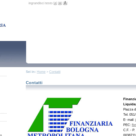
A
ingrandisci testo [
] [
A
] [
]
A
Sei in:
Home
>
Contatti
Contatti
Finanzi
Liquida
Piazza d
Tel. 051
E- mail:
PEC:
fb
C.F. - P
na
0038711