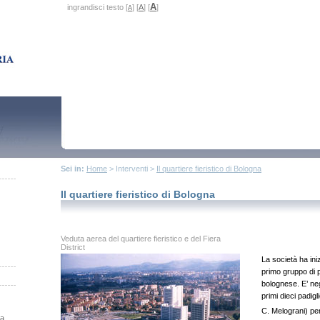
A
ingrandisci testo [
] [
A
] [
]
A
Sei in:
Home
> Interventi >
Il quartiere fieristico di Bologna
Il quartiere fieristico di Bologna
Veduta aerea del quartiere fieristico e del Fiera
District
La società ha iniz
primo gruppo di pa
bolognese. E’ ne
primi dieci padig
C. Melograni) pe
na