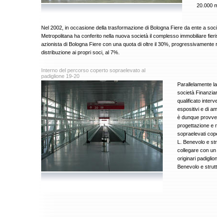
20.000 
Nel 2002, in occasione della trasformazione di Bologna Fiere da ente a soci
Metropolitana ha conferito nella nuova società il complesso immobiliare fieri
azionista di Bologna Fiere con una quota di oltre il 30%, progressivamente rid
distribuzione ai propri soci, al 7%.
Interno del percorso coperto sopraelevato al
padiglione 19-20
Parallelamente la 
società Finanzia
qualificato inter
espositivi e di a
è dunque provved
progettazione e r
sopraelevati cope
L. Benevolo e str
collegare con un 
originari padigli
Benevolo e strutt