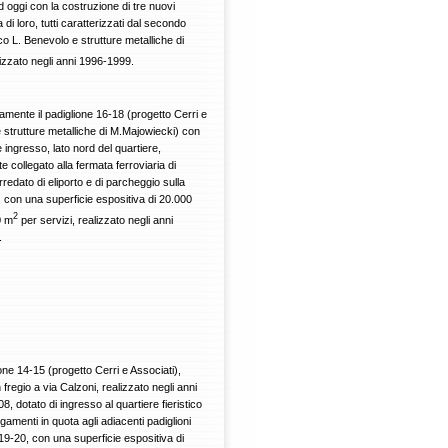
ad oggi con la costruzione di tre nuovi
 di loro, tutti caratterizzati dal secondo
co L. Benevolo e strutture metalliche di
lizzato negli anni 1996-1999.
mente il padiglione 16-18 (progetto Cerri e
e strutture metalliche di M.Majowiecki) con
e ingresso, lato nord del quartiere,
e collegato alla fermata ferroviaria di
rredato di eliporto e di parcheggio sulla
, con una superficie espositiva di 20.000
2
0 m
per servizi, realizzato negli anni
.
ione 14-15 (progetto Cerri e Associati),
n fregio a via Calzoni, realizzato negli anni
, dotato di ingresso al quartiere fieristico
egamenti in quota agli adiacenti padiglioni
19-20, con una superficie espositiva di