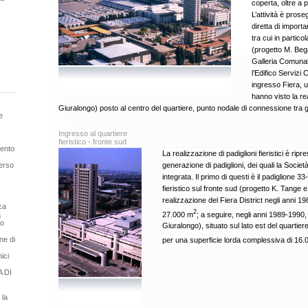
coperta, oltre a pi
L’attività è pros
diretta di importan
tra cui in partico
(progetto M. Beg
Galleria Comunal
l’Edifico Servizi
ingresso Fiera, u
hanno visto la re
Giuralongo) posto al centro del quartiere, punto nodale di connessione tra gli 
e
Ingresso al quartiere
fieristico - fronte sud
mento
La realizzazione di padiglioni fieristici è ri
generazione di padiglioni, dei quali la Socie
erso
integrata. Il primo di questi è il padiglione 
fieristico sul fronte sud (progetto K. Tange e
realizzazione del Fiera District negli anni 
ca
2
27.000 m
; a seguire, negli anni 1989-1990, 
a
so
Giuralongo), situato sul lato est del quartie
ne di
per una superficie lorda complessiva di 16
ici
 DI
 la