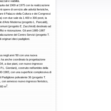
azzali e viabilità.
eguita dal 1969 al 1975 con la realizzazione
ti opere di servizio alle attività fieristiche,
lare il Palazzo della Cultura e dei Congressi
a) con due sale da 1.400 e 300 posti, la
e d’Arte Moderna (progetto L. Pancaldi),
 Comuni (progetto E. Zacchiroli) destinato ad
ffici e ristorazione. Gli anni 1985-1987
alizzazione del Centro Servizi (progetto T.
originari dieci padiglioni.
presa negli anni ’80 con una nuova
tà ha anche coordinato la progettazione
33-34, a due piani, con nuovo ingresso
 P.L. Giordani), costruito nell’ambito della
1980-1983, con una superficie complessiva di
il Padiglione polivalente 36 (progetto T.
re, con annesso nuovo ingresso fieristico,
2
.000 m
.