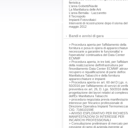
fieristica
L'area Gobetti/Navile
La Manifattura delle Arti
L'area Bertalia - Lazzaretto
Il Tecnopolo
Impianti Fotovoltaici
Interventi di ricostruzione dopo il sisma del
maggio 2012
Bandi e avvisi di gara
> Procedura aperta per l'affidamento della
fornitura e posa in opera di apparecchiatur
necessarie a garantire le funzionalita' e
l'operativita' continuativa del Data Center
ECMWF
> Procedura aperta, in tre lotti, per l'affida
della realizzazione dell'infrastruttura per
l'insediamento Data Center ECMWF attrav
recupero e riqualificazione di parte dell'ex
Manifattura Tabacchi e della fornitura
apparecchiature e impianti
> Procedura aperta ex art. 60 del D.Lgs. n.
50/2016 per l'affidamento di servizi di verifi
preventiva ex art. 26, D. Lgs. 50/2016 dell
progettazione dei lavori relativi al comples
dell'Ex Manifattura Tabacchi
> procedura negoziata previa manifestazio
interesse per l'incarico professionale di
Direzione Operativa Impianti Termomeccan
CIG: 716610159E
> AVVISO ESPLORATIVO PER RICHIESTA
MANIFESTAZIONI DI INTERESSE PER
INCARICHI PROFESSIONALI
> Consultazione preliminare di mercato per
cessione di ramo di azienda inerente al