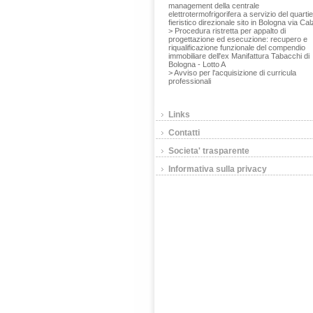
management della centrale
elettrotermofrigorifera a servizio del quarti
fieristico direzionale sito in Bologna via Cal
> Procedura ristretta per appalto di
progettazione ed esecuzione: recupero e
riqualificazione funzionale del compendio
immobiliare dell'ex Manifattura Tabacchi di
Bologna - Lotto A
> Avviso per l'acquisizione di curricula
professionali
Links
Contatti
Societa' trasparente
Informativa sulla privacy