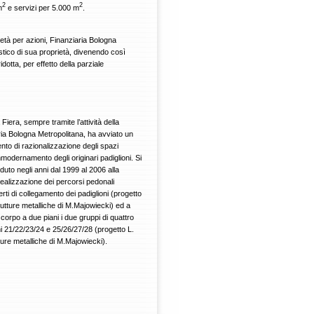
2
2
m
e servizi per 5.000 m
.
età per azioni, Finanziaria Bologna
stico di sua proprietà, divenendo così
otta, per effetto della parziale
Fiera, sempre tramite l’attività della
ria Bologna Metropolitana, ha avviato un
vento di razionalizzazione degli spazi
mmodernamento degli originari padiglioni. Si
uto negli anni dal 1999 al 2006 alla
ealizzazione dei percorsi pedonali
rti di collegamento dei padiglioni (progetto
utture metalliche di M.Majowiecki) ed a
corpo a due piani i due gruppi di quattro
oni 21/22/23/24 e 25/26/27/28 (progetto L.
ure metalliche di M.Majowiecki).