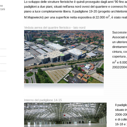
Lo sviluppo delle strutture fieristiche è quindi proseguito dagli anni ’90 fino 
ere
padiglioni a due piani, situati nell’area nord ovest del quartiere e connessi fra
zoni
piano a luce completamente libera. Il padiglione 19-20 (progetto architettoni
2
M.Majowiecki) per una superficie netta espositiva di 22.000 m
, è stato rea
Veduta aerea del quartire fieristico - lato nord
Successiva
Associati 
un ulterior
direttament
cintura, co
copertura 
2
m
e 8.00
2002/2004
Interno del padiglione 14-15
Il padigl
situato i
2006-2008
e di coll
16-18 e 