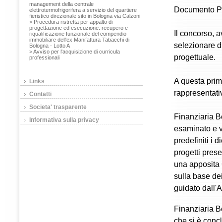
management della centrale
Documento Prel
elettrotermofrigorifera a servizio del quartiere
fieristico direzionale sito in Bologna via Calzoni
> Procedura ristretta per appalto di
progettazione ed esecuzione: recupero e
Il concorso, a
riqualificazione funzionale del compendio
immobiliare dell'ex Manifattura Tabacchi di
selezionare di
Bologna - Lotto A
> Avviso per l'acquisizione di curricula
progettuale.
professionali
A questa prim
Links
rappresentati
Contatti
Societa' trasparente
Finanziaria B
Informativa sulla privacy
esaminato e va
predefiniti i d
progetti prese
una apposita
sulla base dei
guidato dall'
Finanziaria B
che si è conc