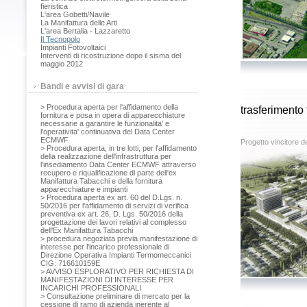
fieristica
L'area Gobetti/Navile
La Manifattura delle Arti
L'area Bertalia - Lazzaretto
Il Tecnopolo
Impianti Fotovoltaici
Interventi di ricostruzione dopo il sisma del
maggio 2012
Bandi e avvisi di gara
> Procedura aperta per l'affidamento della
trasferimento
fornitura e posa in opera di apparecchiature
necessarie a garantire le funzionalita' e
l'operativita' continuativa del Data Center
ECMWF
Progetto vincitore 
> Procedura aperta, in tre lotti, per l'affidamento
della realizzazione dell'infrastruttura per
l'insediamento Data Center ECMWF attraverso
recupero e riqualificazione di parte dell'ex
Manifattura Tabacchi e della fornitura
apparecchiature e impianti
> Procedura aperta ex art. 60 del D.Lgs. n.
50/2016 per l'affidamento di servizi di verifica
preventiva ex art. 26, D. Lgs. 50/2016 della
progettazione dei lavori relativi al complesso
dell'Ex Manifattura Tabacchi
> procedura negoziata previa manifestazione di
interesse per l'incarico professionale di
Direzione Operativa Impianti Termomeccanici
CIG: 716610159E
> AVVISO ESPLORATIVO PER RICHIESTA DI
MANIFESTAZIONI DI INTERESSE PER
INCARICHI PROFESSIONALI
> Consultazione preliminare di mercato per la
cessione di ramo di azienda inerente al