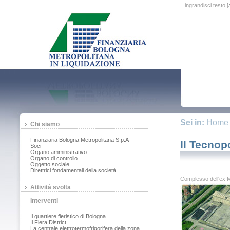
ingrandisci testo [
Sei in:
Home
Chi siamo
Finanziaria Bologna Metropolitana S.p.A
Il Tecnop
Soci
Organo amministrativo
Organo di controllo
Oggetto sociale
Direttrici fondamentali della società
Complesso dell'ex M
Attività svolta
Interventi
Il quartiere fieristico di Bologna
Il Fiera District
La centrale elettrotermofrigorifera della zona