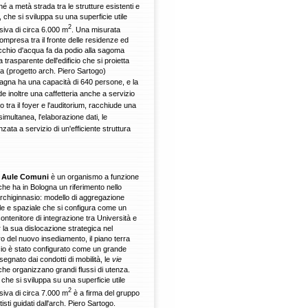
é a metà strada tra le strutture esistenti e
 che si sviluppa su una superficie utile
2
iva di circa 6.000 m
. Una misurata
ompresa tra il fronte delle residenze ed
chio d'acqua fa da podio alla sagoma
a trasparente dell'edificio che si proietta
ua (progetto arch. Piero Sartogo)
agna ha una capacità di 640 persone, e la
nde inoltre una caffetteria anche a servizio
ro tra il foyer e l'auditorium, racchiude una
imultanea, l'elaborazione dati, le
zata a servizio di un'efficiente struttura
o
Aule Comuni
è un organismo a funzione
che ha in Bologna un riferimento nello
Archiginnasio: modello di aggregazione
le e spaziale che si configura come un
ontenitore di integrazione tra Università e
r la sua dislocazione strategica nel
ro del nuovo insediamento, il piano terra
ficio è stato configurato come un grande
segnato dai condotti di mobilità, le
vie
 che organizzano grandi flussi di utenza.
o che si sviluppa su una superficie utile
2
iva di circa 7.000 m
è a firma del gruppo
tisti guidati dall'arch. Piero Sartogo.