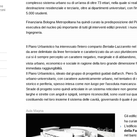
complesso sistema urbano su di un’area di oltre 73 ettari, nella quale si re
ere
destinazione residenziale e terziario, oltre ai dipartimenti universitari, con l
zoni
5.000 studenti.
Finanziaria Bologna Metropolitana ha quindi curato la predisposizione del P
esecutiva del nucleo più importante di tutti gli interventi edilizi previsti: i nuo
Ingegneria.
Il Piano Urbanistico ha interessato l'intero comparto
Bertalia-Lazzaretto
nel 
da aree delimitate da linee ferroviarie e caratterizzato da un uso pluridecenn
cui si è sempre percepito un carattere negativo, marginale e di abbandono, ri
vista urbano, economico e sociale in ragione della loro grande dimensione f
immediata raggiungibilità.
Il Piano Urbanistico, ideato dal gruppo di progettisti guidati dall'arch. Pier
urbano-universitario, con carattere
autenticamente
urbano, nel tentativo di
storico e periferia, spesso intesa come
non luogo
per l'assoluta mancanza di
Strade di progetto sono quindi articolate in un sistema reticolare non geome
larghe e strette con angoli e spigoli, sempre riconoscibili, sono
vuoti
sui qua
costituendo nel loro insieme il sistema delle cavità, governando il quale è pos
Aula Magna
Gli edifi
ha curat
L'edifici
della Fa
nel baric