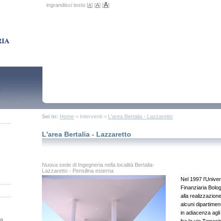
A
ingrandisci testo [
] [
A
] [
]
A
Sei in:
Home
> Interventi >
L'area Bertalia - Lazzaretto
L'area Bertalia - Lazzaretto
Nuova sede di Ingegneria nella località Bertalia-
Lazzaretto - Pensilina esterna
Nel 1997 l’Univer
Finanziaria Bolog
alla realizzazion
alcuni dipartimen
in adiacenza agli 
na