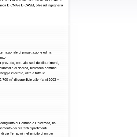
ni e del Lazzaretto. Si tratta dei dipartimenti
imica DICMA e DICASM, oltre ad ingegneria
ternazionale di progettazione ed ha
ento.
prevede, oltre alle sedi dei dipartimenti,
didattici e di ricerca, biblioteca comune,
heggio interrato, oltre a tutte le
2
12.700 m
di superficie utile. (anni 2003 –
 congiunto di Comune e Università, ha
amento dei restanti dipartimenti
di via Terracini, nell’ambito di un più