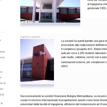
fra le vie Terraci
di Ingegneria ch
gestionale CIEG.
Ingresso esterno
e
La società ha quindi bandito una gara in
provveduto alla realizzazione dell’interv
Il complesso (progetto di G. Rebecchini) 
mento
aule per circa 1.200 studenti, laboratori 
sale studio, cafeteria, servizi vari e parc
erso
sistemazioni esterne, per complessivi 
2007)
ca
a
so
ne di
ici
 DI
Successivamente la società Finanziaria Bologna Metropolitana, su incarico
curato il concorso internazionale di progettazione avente come tema l’insedi
 la
universitari della facoltà di Ingegneria, all’interno del comprensorio ad Ovest 