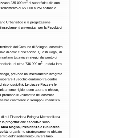
2
alizzano 235.000 m
di superficie utile con
’insediamento di 6/7.000 nuovi abitanti e
iano Urbanistico e la progettazione
vi insediamenti universitari per la Facoltà di
territorio del Comune di Bologna, costituito
ale di cave e discariche. Questi luoghi, di
sultano tuttavia strategici dal punto di
2
ondiaria -di circa 736.000 m
-, e della loro
o Sartogo, prevede un insediamento integrato
 superare il vecchio dualismo tra centro
 riconoscibilità. Le piazze Piazze e le
tricamente rigido: sono aperte e chiuse,
li premono le volumetrie del costruito
sibile controllare lo sviluppo urbanistico.
ci di cui Finanziaria Bologna Metropolitana
o la progettazione esecutiva sono:
o
Aula Magna, Presidenza e Biblioteca
coltà
, organismo strategicamente ubicato
entro dell'insediamento universitario,