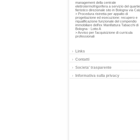
management della centrale
elettrotermofrigorifera a servizio del quarti
fieristico direzionale sito in Bologna via Cal
> Procedura ristretta per appalto di
progettazione ed esecuzione: recupero e
riqualificazione funzionale del compendio
immobiliare dell'ex Manifattura Tabacchi di
Bologna - Lotto A
> Avviso per l'acquisizione di curricula
professionali
Links
Contatti
Societa' trasparente
Informativa sulla privacy