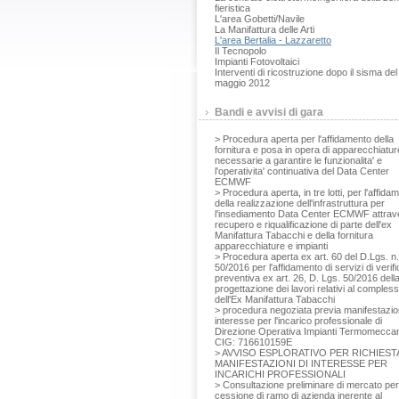
fieristica
L'area Gobetti/Navile
La Manifattura delle Arti
L'area Bertalia - Lazzaretto
Il Tecnopolo
Impianti Fotovoltaici
Interventi di ricostruzione dopo il sisma del
maggio 2012
Bandi e avvisi di gara
> Procedura aperta per l'affidamento della
fornitura e posa in opera di apparecchiatur
necessarie a garantire le funzionalita' e
l'operativita' continuativa del Data Center
ECMWF
> Procedura aperta, in tre lotti, per l'affida
della realizzazione dell'infrastruttura per
l'insediamento Data Center ECMWF attrav
recupero e riqualificazione di parte dell'ex
Manifattura Tabacchi e della fornitura
apparecchiature e impianti
> Procedura aperta ex art. 60 del D.Lgs. n.
50/2016 per l'affidamento di servizi di verifi
preventiva ex art. 26, D. Lgs. 50/2016 dell
progettazione dei lavori relativi al comples
dell'Ex Manifattura Tabacchi
> procedura negoziata previa manifestazio
interesse per l'incarico professionale di
Direzione Operativa Impianti Termomeccan
CIG: 716610159E
> AVVISO ESPLORATIVO PER RICHIESTA
MANIFESTAZIONI DI INTERESSE PER
INCARICHI PROFESSIONALI
> Consultazione preliminare di mercato per
cessione di ramo di azienda inerente al