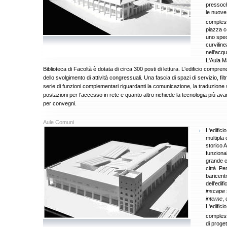
pressoch
le nuove,
compless
piazza c
uno spec
curviline
nell'acq
L'Aula M
Biblioteca di Facoltà è dotata di circa 300 posti di lettura. L'edificio compre
dello svolgimento di attività congressuali. Una fascia di spazi di servizio, filt
serie di funzioni complementari riguardanti la comunicazione, la traduzione s
postazioni per l'accesso in rete e quanto altro richiede la tecnologia più avan
per convegni.
Aule Comuni
L'edifici
multipla 
storico 
funziona
grande c
città. Pe
baricent
dell'edi
inscape
interne
,
L'edifici
compless
di proget