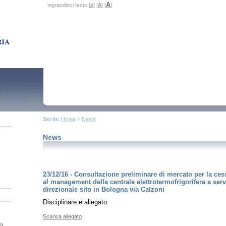
A
ingrandisci testo [
] [
A
] [
]
A
Sei in:
Home
>
News
News
23/12/16 - Consultazione preliminare di mercato per la ces
al management della centrale elettrotermofrigorifera a servi
direzionale sito in Bologna via Calzoni
Disciplinare e allegato
Scarica allegato
na