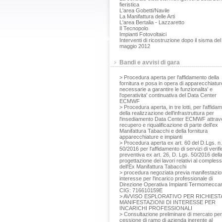
fieristica
L'area Gobetti/Navile
La Manifattura delle Arti
L'area Bertalia - Lazzaretto
Il Tecnopolo
Impianti Fotovoltaici
Interventi di ricostruzione dopo il sisma del
maggio 2012
Bandi e avvisi di gara
> Procedura aperta per l'affidamento della
fornitura e posa in opera di apparecchiatur
necessarie a garantire le funzionalita' e
l'operativita' continuativa del Data Center
ECMWF
> Procedura aperta, in tre lotti, per l'affida
della realizzazione dell'infrastruttura per
l'insediamento Data Center ECMWF attrav
recupero e riqualificazione di parte dell'ex
Manifattura Tabacchi e della fornitura
apparecchiature e impianti
> Procedura aperta ex art. 60 del D.Lgs. n.
50/2016 per l'affidamento di servizi di verifi
preventiva ex art. 26, D. Lgs. 50/2016 dell
progettazione dei lavori relativi al comples
dell'Ex Manifattura Tabacchi
> procedura negoziata previa manifestazio
interesse per l'incarico professionale di
Direzione Operativa Impianti Termomeccan
CIG: 716610159E
> AVVISO ESPLORATIVO PER RICHIESTA
MANIFESTAZIONI DI INTERESSE PER
INCARICHI PROFESSIONALI
> Consultazione preliminare di mercato per
cessione di ramo di azienda inerente al