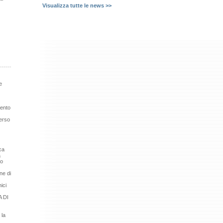
Visualizza tutte le news >>
e
mento
erso
ca
a
so
ne di
ici
 DI
 la